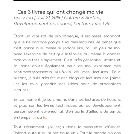
~ Ces 3 livres qui ont changé ma vie ~
par
y-lan
|
Juil 21, 2018
|
Culture & Sorties
,
Développement personnel
,
Lecture
,
Lifestyle
Étant un vrai rat de bibliothèque, il est assez étonnant
que je ne partage pas plus ici mes lectures. Je pense que
c’est parce que, même si j’adore lire, j’ai un peu de mal
avec l’exercice de critique littéraire ou même à donner
mon avis très simplement. C’est très personnel, intime et
j’ai sans doute également peur de mal exprimer mes
sentiments/ressentis vis-à-vis de mes lectures. Pour
autant, je suis très férue des blogs de lectures car j’aime
lire les avis, prendre des idées pour de prochaines
lectures…
En ce moment, je suis moins dans les lectures de fictions
et plus sur les livres techniques ou de développement
personnel/entrepreneuriat. J’en parle d’ailleurs de temps
en temps
ici
ou
là
.
Tout récemment, j’ai reçu dans la newsletter d’Olivier
Roland, auteur du super bouquin « Tout le monde n’a pas