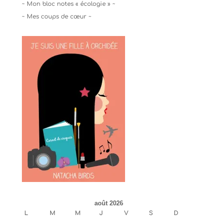
~ Mon bloc notes « écologie » ~
~ Mes coups de cœur ~
août 2026
L
M
M
J
V
S
D