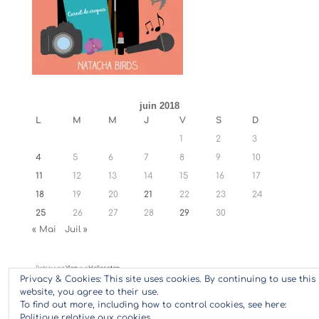
juin 2018
L
M
M
J
V
S
D
1
2
3
4
5
6
7
8
9
10
11
12
13
14
15
16
17
18
19
20
21
22
23
24
25
26
27
28
29
30
« Mai
Juil »
Retrouvez
Ylan
sur
Hellocoton
Privacy & Cookies: This site uses cookies. By continuing to use this
website, you agree to their use.
To find out more, including how to control cookies, see here:
Politique relative aux cookies