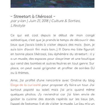
~ Streetart à l’Aérosol ~
par
y-lan
|
Juin 21, 2018
|
Culture & Sorties
,
Lifestyle
Ce qui est cool depuis le début de mon congé
sabbatique, c’est que je prends le temps de découvrir des
lieux que j’avais listés à visiter depuis des mois (bon, je
suis loin d’avoir fini mais bon…) !!! Dans ma liste figurait
en bonne place l’Aérosol, lieu éphémère du streetart : il y
a un musée, des espaces pour s’exprimer et une boutique
qui vend des bombes et autres feutres en tout genre. Sur
place, on peut aussi grignoter et profiter de soirées DJ
ou à thèmes.
Ainsi, j’ai profité d’une rencontre avec Ondine du blog
Eloge de la curiosité
pour proposer d’y faire un tour. J’ai
surtout papoté au soleil mais j’ai pris quand même
quelques photos. J’y reviendrai car j’ai bien envie de
goûter la cuisine des stands repérés sur les lieux (ah,
l’appel de l’estomac !) et de visiter le musée. Le lieu m’a un