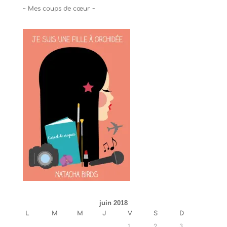
~ Mes coups de cœur ~
juin 2018
L
M
M
J
V
S
D
1
2
3