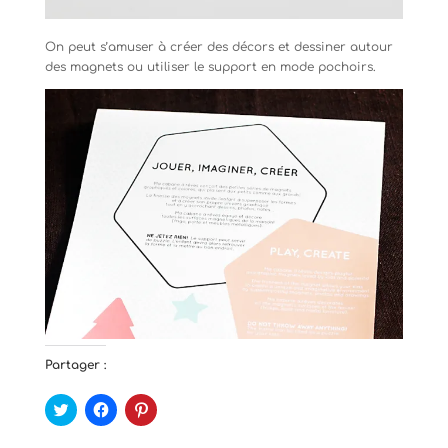
On peut s’amuser à créer des décors et dessiner autour
des magnets ou utiliser le support en mode pochoirs.
Partager :
C
C
C
l
l
l
i
i
i
q
q
q