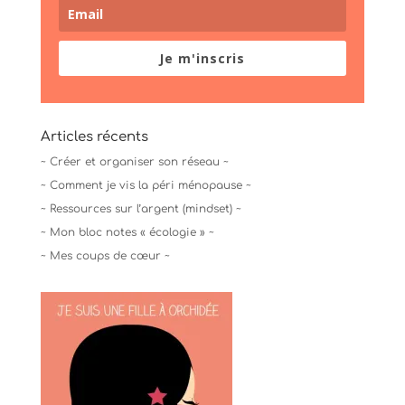
Je m'inscris
Articles récents
~ Créer et organiser son réseau ~
~ Comment je vis la péri ménopause ~
~ Ressources sur l’argent (mindset) ~
~ Mon bloc notes « écologie » ~
~ Mes coups de cœur ~