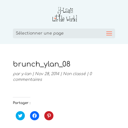
Sélectionner une page
brunch_ylan_08
par
y-lan
|
Nov 28, 2014
|
Non classé
|
0
commentaires
Partager :
C
C
C
l
l
l
i
i
i
q
q
q