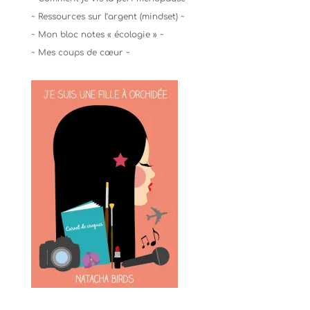
~ Ressources sur l’argent (mindset) ~
~ Mon bloc notes « écologie » ~
~ Mes coups de cœur ~