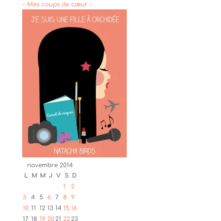
~ Mes coups de cœur ~
novembre 2014
L
M
M
J
V
S
D
1
2
3
4
5
6
7
8
9
10
11
12
13
14
15
16
17
18
19
20
21
22
23