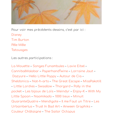
Pour voir mes précédents dessins, c’est par ici :
Disney
Tim Burton
Pêle Mêle
Tatouages
Les autres participations :
La Mouette
–
Songes Funambules
–
Lavie Eibel
–
CannibalMalabar
–
PaperhandTwine
–
Lorraine Jaut
–
Dazyure
–
Hello Little Poppy
–
Autour de Cia
–
Sheldonica
–
Nat-h-arts
–
The Great Escape
–
MissPakotill
–
Little Lordies
–
Swaallow
–
Thorgard
–
Polly in the
pocket
–
Les bijoux de Loïs
–
Meindyr
–
Enjoy-K
–
With My
Little Spoon
–
Naomikado
–
1000 lieux
–
Minuit
QuaranteQuatre
–
Mendigote
–
Il me Faut un Titre
–
Les
Urbainberlus
–
Trust In Bad Art
–
Anween Graphiks
–
Couleur Châtaigne
–
The Sailor Octopus