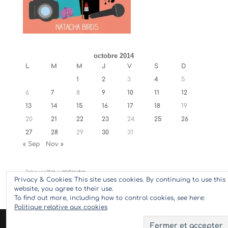
octobre 2014
L
M
M
J
V
S
D
1
2
3
4
5
6
7
8
9
10
11
12
13
14
15
16
17
18
19
20
21
22
23
24
25
26
27
28
29
30
31
« Sep
Nov »
Retrouvez
Ylan
sur
Hellocoton
Privacy & Cookies: This site uses cookies. By continuing to use this
website, you agree to their use.
To find out more, including how to control cookies, see here:
Politique relative aux cookies