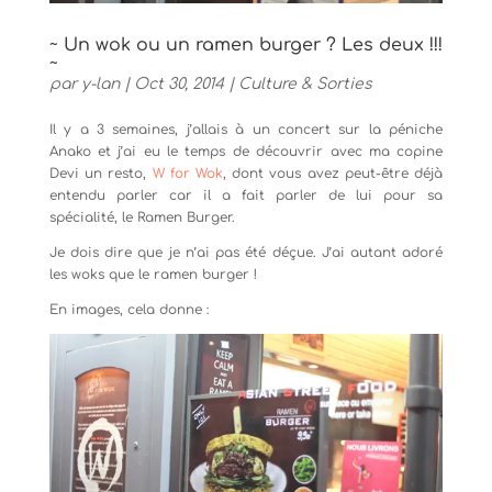
~ Un wok ou un ramen burger ? Les deux !!!
~
par
y-lan
|
Oct 30, 2014
|
Culture & Sorties
Il y a 3 semaines, j’allais à un concert sur la péniche
Anako et j’ai eu le temps de découvrir avec ma copine
Devi un resto,
W for Wok
, dont vous avez peut-être déjà
entendu parler car il a fait parler de lui pour sa
spécialité, le Ramen Burger.
Je dois dire que je n’ai pas été déçue. J’ai autant adoré
les woks que le ramen burger !
En images, cela donne :