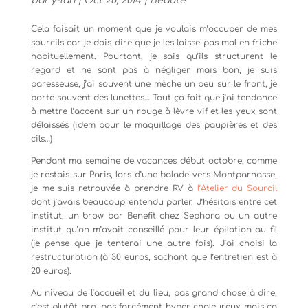
par
y-lan
|
Oct 28, 2014
|
Beauté
Cela faisait un moment que je voulais m’occuper de mes
sourcils car je dois dire que je les laisse pas mal en friche
habituellement. Pourtant, je sais qu’ils structurent le
regard et ne sont pas à négliger mais bon, je suis
paresseuse, j’ai souvent une mèche un peu sur le front, je
porte souvent des lunettes… Tout ça fait que j’ai tendance
à mettre l’accent sur un rouge à lèvre vif et les yeux sont
délaissés (idem pour le maquillage des paupières et des
cils…)
Pendant ma semaine de vacances début octobre, comme
je restais sur Paris, lors d’une balade vers Montparnasse,
je me suis retrouvée à prendre RV à
l’Atelier du Sourcil
dont j’avais beaucoup entendu parler. J’hésitais entre cet
institut, un brow bar Benefit chez Sephora ou un autre
institut qu’on m’avait conseillé pour leur épilation au fil
(je pense que je tenterai une autre fois). J’ai choisi la
restructuration (à 30 euros, sachant que l’entretien est à
20 euros).
Au niveau de l’accueil et du lieu, pas grand chose à dire,
c’est plutôt pro, pas forcément hyper chaleureux mais ça