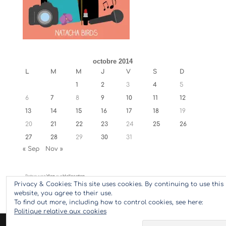
octobre 2014
L
M
M
J
V
S
D
1
2
3
4
5
6
7
8
9
10
11
12
13
14
15
16
17
18
19
20
21
22
23
24
25
26
27
28
29
30
31
« Sep
Nov »
Retrouvez
Ylan
sur
Hellocoton
Privacy & Cookies: This site uses cookies. By continuing to use this
website, you agree to their use.
To find out more, including how to control cookies, see here:
Politique relative aux cookies