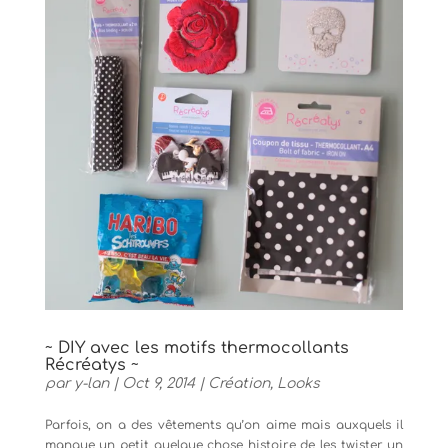
~ DIY avec les motifs thermocollants
Récréatys ~
par
y-lan
|
Oct 9, 2014
|
Création
,
Looks
Parfois, on a des vêtements qu’on aime mais auxquels il
manque un petit quelque chose histoire de les twister un