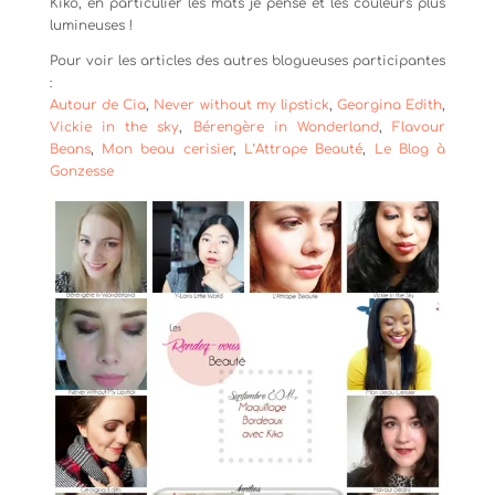
Kiko, en particulier les mats je pense et les couleurs plus
lumineuses !
Pour voir les articles des autres blogueuses participantes
:
Autour de Cia
,
Never without my lipstick
,
Georgina Edith
,
Vickie in the sky
,
Bérengère in Wonderland
,
Flavour
Beans
,
Mon beau cerisier
,
L’Attrape Beauté
,
Le Blog à
Gonzesse