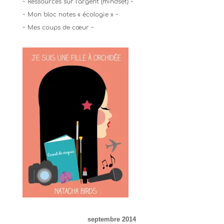
~ Ressources sur l’argent (mindset) ~
~ Mon bloc notes « écologie » ~
~ Mes coups de cœur ~
septembre 2014