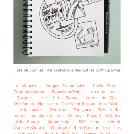
Hâte de voir les interprétations des autres participantes
:
La Mouette
–
Songes Funambules
–
Lavie Eibel
–
CannibalMalabar
–
PaperhandTwine
–
Lorraine Jaut
–
Dazyure
–
Hello Little Poppy
–
Autour de Cia
–
Sheldonica
–
Nat-h-arts
–
The Great Escape
–
MissPakotill
–
Little Lordies
–
Swaallow
–
Thorgard
–
Polly in the
pocket
–
Les bijoux de Loïs
–
Meindyr
–
Enjoy-K
–
With My
Little Spoon
–
Naomikado
–
1000 lieux
–
Minuit
QuaranteQuatre
–
Mendigote
–
Il me Faut un Titre
–
Les
Urbainberlus
–
Trust In Bad Art
–
Anween Graphiks
–