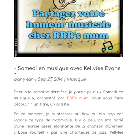
~ Samedi en musique avec Kellylee Evans
~
par
y-lan
|
Sep 27, 2014
|
Musique
Depuis la semaine dernière, je participe au « Samedi en
musique », orchestré par
BBB’s mum
, pour vous faire
découvrir un titre, un artiste…
En ce moment, je m’intéresse au flow du hip hop car
j’adore ce type de rythmique. Il y a peu, on m’a parlé
d’une reprise assez étonnante de la chanson d’Eminem
« Lose Yourself » par une chanteuse de jazz, Kellylee