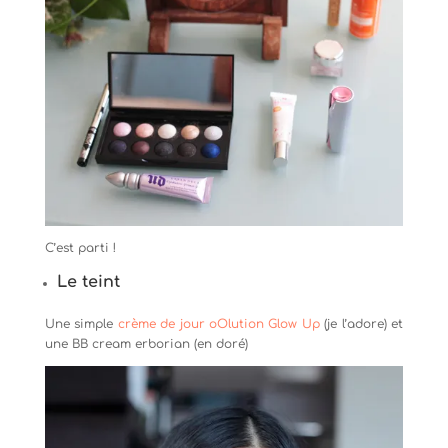
C’est parti !
Le teint
Une simple
crème de jour oOlution Glow Up
(je l’adore) et
une BB cream erborian (en doré)