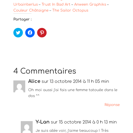
Urbainberlus
–
Trust In Bad Art
–
Anween Graphiks
–
Couleur Châtaigne
–
The Sailor Octopus
Partager :
C
C
C
l
l
l
i
i
i
q
q
q
u
u
u
e
e
e
z
z
z
p
p
p
o
o
o
u
u
u
4 Commentaires
r
r
r
p
p
p
a
a
a
Alice
r
r
sur 13 octobre 2014 à 11 h 05 min
r
t
t
t
a
a
a
Oh moi aussi j’ai fais une femme tatouée dans le
g
g
g
dos ^^
e
e
e
r
r
r
s
s
s
Réponse
u
u
u
r
r
r
T
F
P
w
a
i
Y-Lan
sur 15 octobre 2014 à 0 h 13 min
i
c
n
t
e
t
Je suis allée voir, j’aime beaucoup ! Très
t
b
e