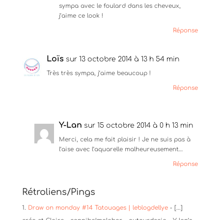
e
o
r
sympa avec le foulard dans les cheveux,
r
o
e
j’aime ce look !
(
k
s
o
(
t
u
o
(
Réponse
v
u
o
r
v
u
e
r
v
d
e
r
Loïs
sur 13 octobre 2014 à 13 h 54 min
a
d
e
n
a
d
Très très sympa, j’aime beaucoup !
s
n
a
u
s
n
n
u
s
Réponse
e
n
u
n
e
n
o
n
e
u
o
n
v
u
o
Y-Lan
e
v
u
sur 15 octobre 2014 à 0 h 13 min
l
e
v
l
l
e
Merci, cela me fait plaisir ! Je ne suis pas à
e
l
l
l’aise avec l’aquarelle malheureusement…
f
e
l
e
f
e
n
e
f
Réponse
ê
n
e
t
ê
n
r
t
ê
e
r
t
Rétroliens/Pings
)
e
r
)
e
Draw on monday #14 Tatouages | leblogdellye
- [...]
)