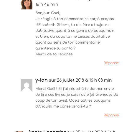
o
(
t
u
o
(
16 h 46 min
v
u
o
r
v
u
Bonjour Gael,
e
r
v
d
e
Je réagis à ton commentaire car, à propos
r
a
d
e
d’Elizabeth Gilbert, tu dis être « toujours
n
a
d
s
n
a
dubitative quant à ce genre de bouquins »,
u
s
n
et bien, du coup tu me laisses dubitative
n
u
s
e
n
u
quant au sens de ton commentaire :
n
e
n
qu’entends-tu par là ?
o
n
e
u
o
n
Merci de ta réponse.
v
u
o
e
v
u
Réponse
l
e
v
l
l
e
e
l
l
f
e
l
y-lan
e
f
e
sur 26 juillet 2018 à 16 h 08 min
n
e
f
ê
n
e
Merci Gaël ! Si j’ai réussi à te donner envie
t
ê
n
de lire ces livres, je suis ravie (et preneuse du
r
t
ê
e
r
t
coup de ton avis). Quels autres bouquins
)
e
r
d’Anouilh me conseillerais-tu ?
)
e
)
Réponse