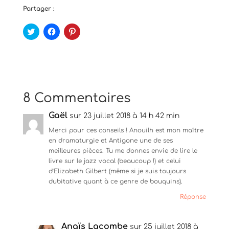
Partager :
C
C
C
l
l
l
i
i
i
q
q
q
u
u
u
e
e
e
z
z
z
p
p
p
o
o
o
u
u
u
8 Commentaires
r
r
r
p
p
p
a
a
a
Gaël
r
r
sur 23 juillet 2018 à 14 h 42 min
r
t
t
t
a
a
a
Merci pour ces conseils ! Anouilh est mon maître
g
g
g
en dramaturgie et Antigone une de ses
e
e
e
r
r
r
meilleures pièces. Tu me donnes envie de lire le
s
s
s
livre sur le jazz vocal (beaucoup !) et celui
u
u
u
r
r
r
d’Elizabeth Gilbert (même si je suis toujours
T
F
P
dubitative quant à ce genre de bouquins).
w
a
i
i
c
n
t
e
t
Réponse
t
b
e
e
o
r
r
o
e
(
k
s
Anaïs Lacombe
sur 25 juillet 2018 à