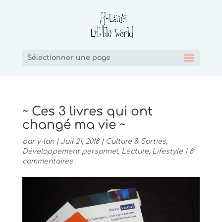
Sélectionner une page
~ Ces 3 livres qui ont
changé ma vie ~
par
y-lan
|
Juil 21, 2018
|
Culture & Sorties
,
Développement personnel
,
Lecture
,
Lifestyle
|
8
commentaires