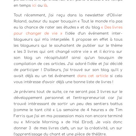
en temps
ici
ou
là
.
Tout récemment, j’ai reçu dans la newsletter d’Olivier
Roland, auteur du super bouquin « Tout le monde n’a pas
eu la chance de rater ses études » et du blog
« Des livres
pour changer de vie »
l’idée d’un événement inter-
blogueurs qui m’a interpelée. Il propose en effet à tous
les blogueurs qui le souhaitent de publier sur le thème
« les 3 livres qui ont changé votre vie » et il écrira sur
son blog un récapitulatif ainsi qu’un bouquin de
compilation de ces articles. J’ai adoré l’idée et j’ai décidé
de participer ! D’ailleurs, j’ai trouvé sur son blog qu’il y
avait déjà eu un tel événement
dans cet article
si cela
vous intéresse d’avoir déjà une bonne liste de livres !
Je préviens tout de suite, ce ne seront pas 3 livres sur le
développement personnel et l’entrepreneuriat car j’ai
trouvé intéressant de sortir un peu des sentiers battus
(comme le tant cité « La semaine de 4 heures » de Tim
Ferris que j’ai en ma possession mais non encore terminé
ou « Miracle Morning » de Hal Elrod). Je vais donc
donner 3 de mes livres clefs, un sur la créativité, un sur
l’apprentissage du chant et une pièce de théâtre.