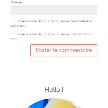
v
u
o
Site web
e
v
u
l
e
v
l
l
e
e
l
l
f
e
l
e
f
e
Prévenez-moi de tous les nouveaux commentaires
n
e
f
par e-mail.
ê
n
e
t
ê
n
r
t
ê
Prévenez-moi de tous les nouveaux articles par e-
e
r
t
mail.
)
e
r
)
e
)
Hello !