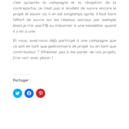
c’est qu’après la campagne et la réception de la
contrepartie, ce n’est pas si évident de suivre encore le
projet et savoir où il en est longtemps après. Il faut faire
l’effort de suivre sur les réseaux sociaux par exemple
(mais je n’ai pas FB) ou s’abonner à une newsletter quand
il y en a une.
Et vous, avez-vous déjà participé à une campagne que
ce soit en tant que gestionnaire de projet ou en tant que
contributeur ? N’hésitez pas à me parler de vos projets,
j’irai voir avec plaisir !
Partager :
C
C
C
l
l
l
i
i
i
q
q
q
u
u
u
e
e
e
z
z
z
p
p
p
o
o
o
u
u
u