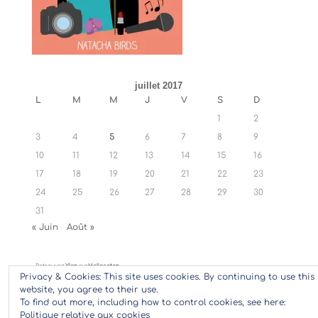
juillet 2017
L
M
M
J
V
S
D
1
2
3
4
5
6
7
8
9
10
11
12
13
14
15
16
17
18
19
20
21
22
23
24
25
26
27
28
29
30
31
« Juin
Août »
Retrouvez
Ylan
sur
Hellocoton
Privacy & Cookies: This site uses cookies. By continuing to use this
website, you agree to their use.
To find out more, including how to control cookies, see here:
Politique relative aux cookies