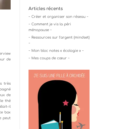
Articles récents
~ Créer et organiser son réseau ~
~ Comment je vis la péri
ménopause ~
~ Ressources sur l’argent (mindset)
~
~ Mon bloc notes « écologie » ~
erview
~ Mes coups de cœur ~
tour de
s très
mpagné
eux de
le thé
ait-il
te box
e peut