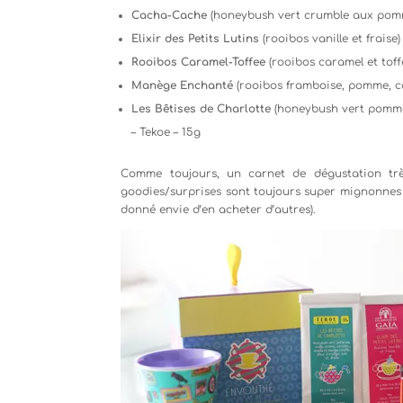
Cacha-Cache
(honeybush vert crumble aux pom
Elixir des Petits Lutins
(rooibos vanille et fraise
Rooibos Caramel-Toffee
(rooibos caramel et tof
Manège Enchanté
(rooibos framboise, pomme, ca
Les Bêtises de Charlotte
(honeybush vert pomme, 
– Tekoe – 15g
Comme toujours, un carnet de dégustation très 
goodies/surprises sont toujours super mignonnes (
donné envie d’en acheter d’autres).