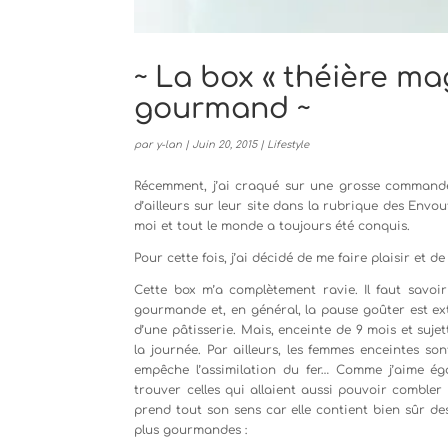
~ La box « théière ma
gourmand ~
par
y-lan
|
Juin 20, 2015
|
Lifestyle
Récemment, j’ai craqué sur une grosse commande 
d’ailleurs sur leur site dans la rubrique des Envou
moi et tout le monde a toujours été conquis.
Pour cette fois, j’ai décidé de me faire plaisir et 
Cette box m’a complètement ravie. Il faut savoir
gourmande et, en général, la pause goûter est e
d’une pâtisserie. Mais, enceinte de 9 mois et suje
la journée. Par ailleurs, les femmes enceintes s
empêche l’assimilation du fer… Comme j’aime égal
trouver celles qui allaient aussi pouvoir combler
prend tout son sens car elle contient bien sûr de
plus gourmandes :