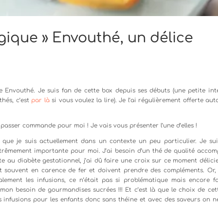
gique » Envouthé, un délice
Envouthé. Je suis fan de cette box depuis ses débuts (une petite int
thés, c’est
par là
si vous voulez la lire). Je l’ai régulièrement offerte au
de passer commande pour moi ! Je vais vous présenter l’une d’elles !
 que je suis actuellement dans un contexte un peu particulier. Je sui
xtrêmement importante pour moi. J’ai besoin d’un thé de qualité acco
tte au diabète gestationnel, j’ai dû faire une croix sur ce moment délici
ont souvent en carence de fer et doivent prendre des compléments. Or, 
ement les infusions, ce n’était pas si problématique mais encore fall
 mon besoin de gourmandises sucrées !!! Et c’est là que le choix de cet
s infusions pour les enfants donc sans théine et avec des saveurs on n