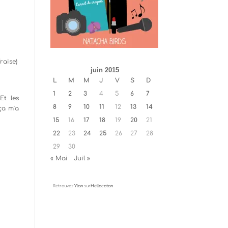
raise)
juin 2015
L
M
M
J
V
S
D
1
2
3
4
5
6
7
Et les
8
9
10
11
12
13
14
ça m’a
15
16
17
18
19
20
21
22
23
24
25
26
27
28
29
30
« Mai
Juil »
Retrouvez
Ylan
sur
Hellocoton