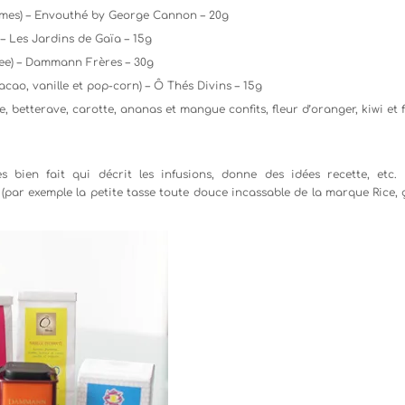
mes) – Envouthé by George Cannon – 20g
) – Les Jardins de Gaïa – 15g
fee) – Dammann Frères – 30g
cao, vanille et pop-corn) – Ô Thés Divins – 15g
betterave, carotte, ananas et mangue confits, fleur d’oranger, kiwi et f
bien fait qui décrit les infusions, donne des idées recette, etc. 
par exemple la petite tasse toute douce incassable de la marque Rice, 