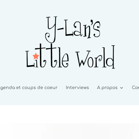
genda et coups de coeur
Interviews
A propos
Co