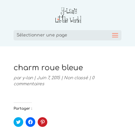
Sélectionner une page
charm roue bleue
par
y-lan
|
Juin 7, 2015
|
Non classé
|
0
commentaires
Partager :
C
C
C
l
l
l
i
i
i
q
q
q