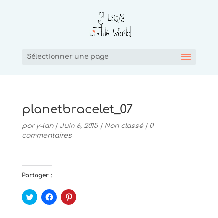
Sélectionner une page
planetbracelet_07
par
y-lan
|
Juin 6, 2015
|
Non classé
|
0
commentaires
Partager :
C
C
C
l
l
l
i
i
i
q
q
q