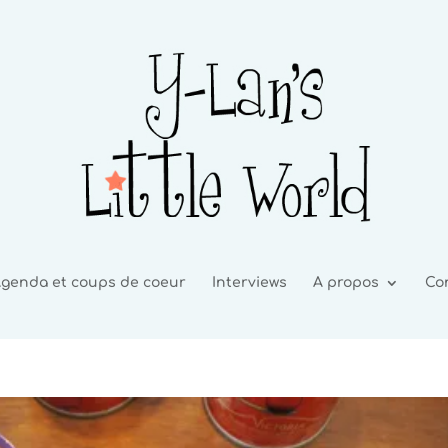
genda et coups de coeur
Interviews
A propos
Co