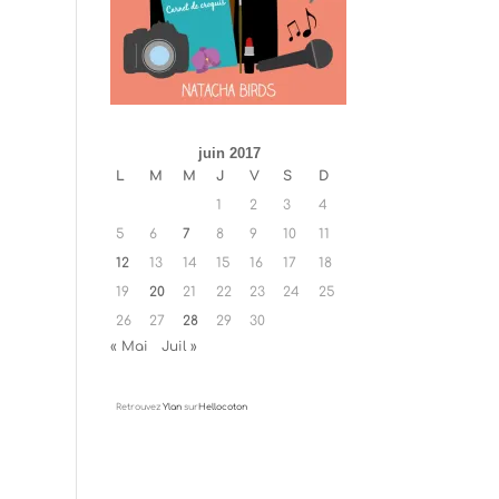
juin 2017
L
M
M
J
V
S
D
1
2
3
4
5
6
7
8
9
10
11
12
13
14
15
16
17
18
19
20
21
22
23
24
25
26
27
28
29
30
« Mai
Juil »
Retrouvez
Ylan
sur
Hellocoton