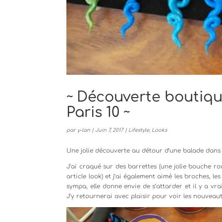
~ Découverte boutique
Paris 10 ~
par
y-lan
|
Juin 7, 2017
|
Lifestyle
,
Looks
Une jolie découverte au détour d’une balade dans le
J’ai craqué sur des barrettes (une jolie bouche r
article look) et j’ai également aimé les broches, l
sympa, elle donne envie de s’attarder et il y a vr
J’y retournerai avec plaisir pour voir les nouveaut