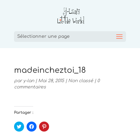
Sélectionner une page
madeincheztoi_18
par
y-lan
|
Mai 28, 2015
|
Non classé
|
0
commentaires
Partager :
C
C
C
l
l
l
i
i
i
q
q
q