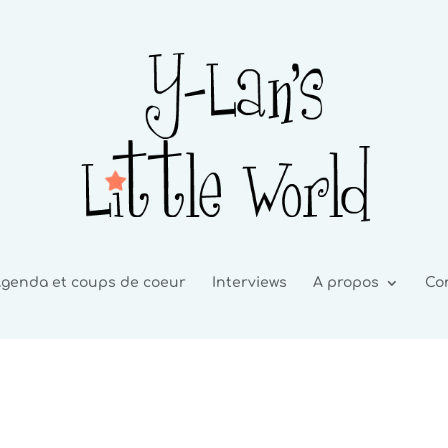
genda et coups de coeur
Interviews
A propos
Co