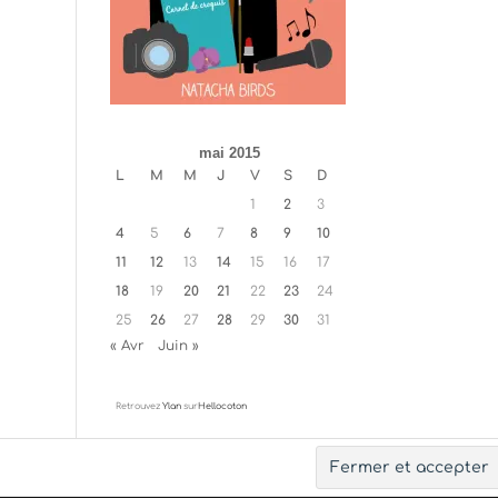
mai 2015
L
M
M
J
V
S
D
1
2
3
4
5
6
7
8
9
10
11
12
13
14
15
16
17
18
19
20
21
22
23
24
25
26
27
28
29
30
31
« Avr
Juin »
Retrouvez
Ylan
sur
Hellocoton