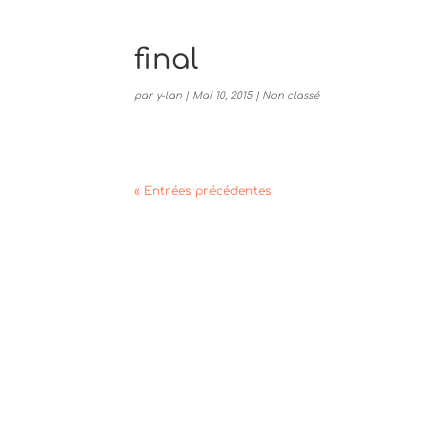
final
par
y-lan
|
Mai 10, 2015
|
Non classé
« Entrées précédentes