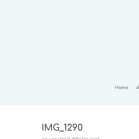
Home
A
IMG_1290
par
y-lan
|
Mai 10, 2015
|
Non classé