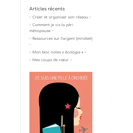
Articles récents
~ Créer et organiser son réseau ~
~ Comment je vis la péri
ménopause ~
~ Ressources sur l’argent (mindset)
~
~ Mon bloc notes « écologie » ~
~ Mes coups de cœur ~