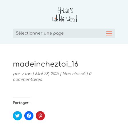
Sélectionner une page
madeincheztoi_16
par
y-lan
|
Mai 28, 2015
|
Non classé
|
0
commentaires
Partager :
C
C
C
l
l
l
i
i
i
q
q
q