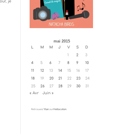
ur, je
mai 2015
L
M
M
J
V
S
D
1
2
3
4
5
6
7
8
9
10
11
12
13
14
15
16
17
18
19
20
21
22
23
24
25
26
27
28
29
30
31
« Avr
Juin »
Retrouvez
Ylan
sur
Hellocoton