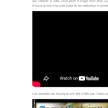
sur Deezer si cela vous plaît. Il s’agit d’un duo, 
trouve le ton très très juste et les mélodies vraimen
Les samedis en musique ont été créés par Cema p