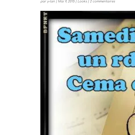
par
y-lan
|
Mai 9, 2015
|
Looks
|
2 commentaires