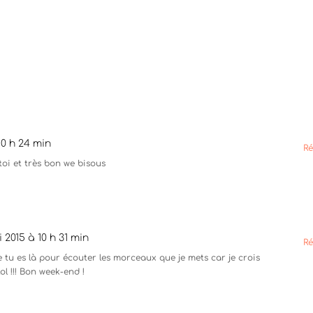
10 h 24 min
R
 toi et très bon we bisous
 2015 à 10 h 31 min
R
tu es là pour écouter les morceaux que je mets car je crois
lol !!! Bon week-end !