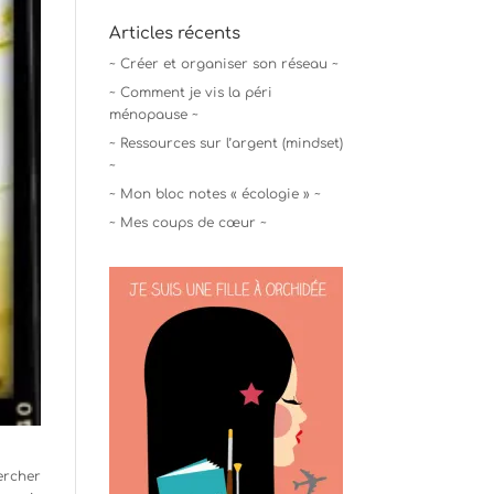
Articles récents
~ Créer et organiser son réseau ~
~ Comment je vis la péri
ménopause ~
~ Ressources sur l’argent (mindset)
~
~ Mon bloc notes « écologie » ~
~ Mes coups de cœur ~
ercher