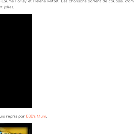
Guillaume Farley et Hélène Mittet. Les chansons parlent de couples, d’amo
t jolies.
uis repris par
BBB’s Mum
.