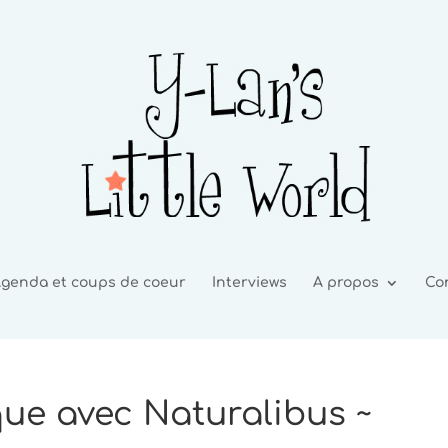
genda et coups de coeur
Interviews
A propos
Co
ue avec Naturalibus ~