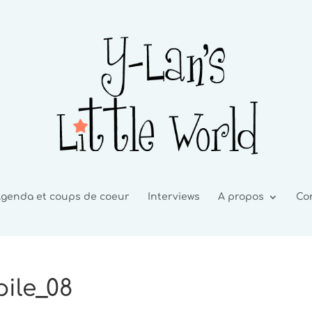
genda et coups de coeur
Interviews
A propos
Co
ile_08