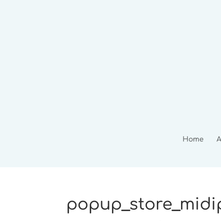
Home
A
popup_store_midip