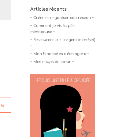
Articles récents
~ Créer et organiser son réseau ~
~ Comment je vis la péri
ménopause ~
~ Ressources sur l’argent (mindset)
~
~ Mon bloc notes « écologie » ~
~ Mes coups de cœur ~