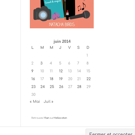
juin 2014
L
M
M
J
V
S
D
1
2
3
4
5
6
7
8
9
10
11
12
13
14
15
16
17
18
19
20
21
22
23
24
25
26
27
28
29
30
« Mai
Juil »
Retrouvez
Ylan
sur
Hellocoton