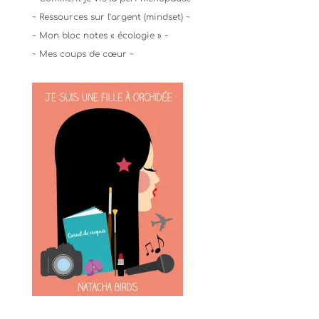
~ Ressources sur l’argent (mindset) ~
~ Mon bloc notes « écologie » ~
~ Mes coups de cœur ~