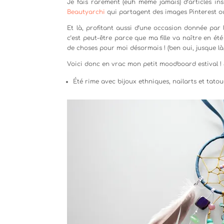
Je fais rarement (euh même jamais) d’articles in
Beautyarchi
qui partagent des images Pinterest o
Et là, profitant aussi d’une occasion donnée par 
c’est peut-être parce que ma fille va naître en ét
de choses pour moi désormais ! (ben oui, jusque là, c
Voici donc en vrac mon petit moodboard estival ! J
Été rime avec bijoux ethniques, nailarts et tato