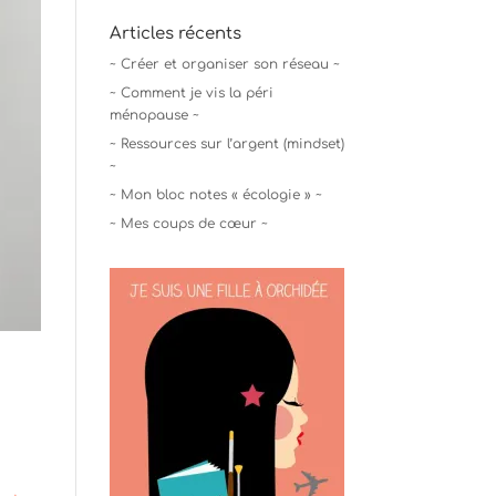
Articles récents
~ Créer et organiser son réseau ~
~ Comment je vis la péri
ménopause ~
~ Ressources sur l’argent (mindset)
~
~ Mon bloc notes « écologie » ~
~ Mes coups de cœur ~