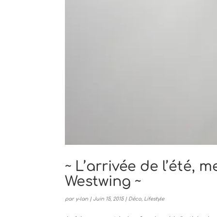
~ L’arrivée de l’été, 
Westwing ~
par
y-lan
|
Juin 15, 2015
|
Déco
,
Lifestyle