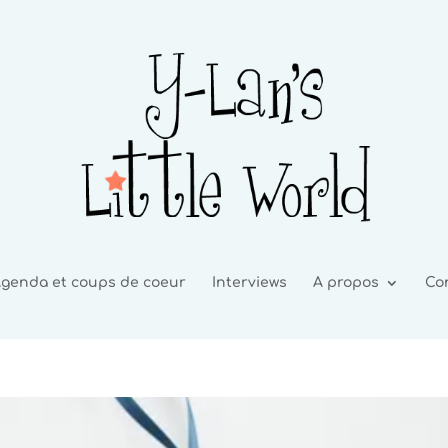
genda et coups de coeur
Interviews
A propos
Co