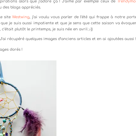
spirations alors que j’adore ça ! J’aime par exemple ceux de
Trendymo
u des blogs appréciés.
le site
Westwing
, j’ai voulu vous parler de l’été qui frappe à notre port
é que je suis aussi impatiente et que je sens que cette saison va évoquer
’était plutôt le printemps, je suis née en avril ;-))
’ai récupéré quelques images d’anciens articles et en ai ajoutées aussi 
uages dorés !