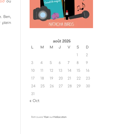
od
ou
e. Ben,
 plein
!
août 2026
L
M
M
J
V
S
D
1
2
3
4
5
6
7
8
9
10
11
12
13
14
15
16
17
18
19
20
21
22
23
24
25
26
27
28
29
30
31
« Oct
Retrouvez
Ylan
sur
Hellocoton