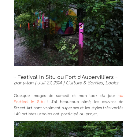
~ Festival In Situ au Fort d’Aubervilliers ~
par
y-lan
|
Juil 27, 2014
|
Culture & Sorties
,
Looks
Quelque images de samedi et mon look du jour
au
Festival In Situ
! J’ai beaucoup aimé, les œuvres de
Street Art sont vraiment superbes et les styles très variés
! 40 artistes urbains ont participé au projet.