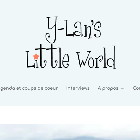
genda et coups de coeur
Interviews
A propos
Co