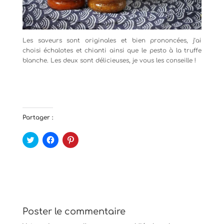
Les saveurs sont originales et bien prononcées, j’ai
choisi échalotes et chianti ainsi que le pesto à la truffe
blanche. Les deux sont délicieuses, je vous les conseille !
Partager :
C
C
C
l
l
l
i
i
i
q
q
q
u
u
u
e
e
e
z
z
z
p
p
p
o
o
o
u
u
u
r
r
r
p
p
p
Poster le commentaire
a
a
a
r
r
r