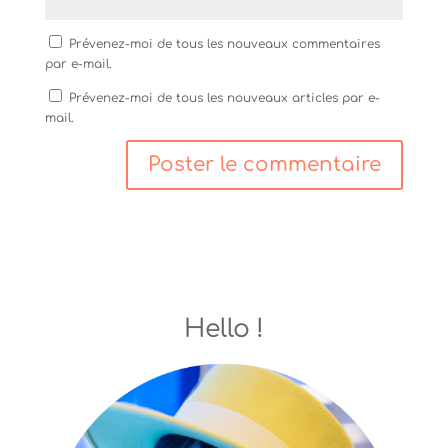
l
l
e
e
l
l
f
e
l
e
f
e
Prévenez-moi de tous les nouveaux commentaires
n
e
f
par e-mail.
ê
n
e
t
ê
n
r
t
ê
Prévenez-moi de tous les nouveaux articles par e-
e
r
t
mail.
)
e
r
)
e
)
Hello !