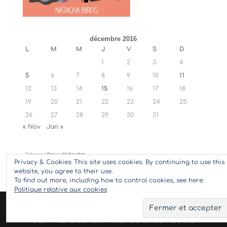
décembre 2016
L
M
M
J
V
S
D
1
2
3
4
5
6
7
8
9
10
11
12
13
14
15
16
17
18
19
20
21
22
23
24
25
26
27
28
29
30
31
« Nov
Jan »
Retrouvez
Ylan
sur
Hellocoton
Privacy & Cookies: This site uses cookies. By continuing to use this
website, you agree to their use.
To find out more, including how to control cookies, see here:
Politique relative aux cookies
© 2017 Ylan Little World - Tous droits réservés | Site