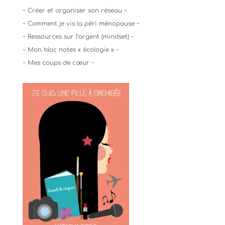
~ Créer et organiser son réseau ~
~ Comment je vis la péri ménopause ~
~ Ressources sur l’argent (mindset) ~
~ Mon bloc notes « écologie » ~
~ Mes coups de cœur ~