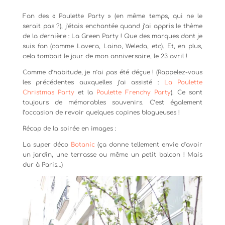
Fan des « Poulette Party » (en même temps, qui ne le
serait pas ?), j’étais enchantée quand j’ai appris le thème
de la dernière : La Green Party ! Que des marques dont je
suis fan (comme Lavera, Laino, Weleda, etc). Et, en plus,
cela tombait le jour de mon anniversaire, le 23 avril !
Comme d’habitude, je n’ai pas été déçue ! (Rappelez-vous
les précédentes auxquelles j’ai assisté :
La Poulette
Christmas Party
et la
Poulette Frenchy Party
). Ce sont
toujours de mémorables souvenirs. C’est également
l’occasion de revoir quelques copines blogueuses !
Récap de la soirée en images :
La super déco
Botanic
(ça donne tellement envie d’avoir
un jardin, une terrasse ou même un petit balcon ! Mais
dur à Paris…)