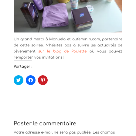
Un grand merci à Manuela et aufeminin.com, partenaire
de cette soirée. N’hésitez pas à suivre les actualités de
l’événement
sur le blog de Poulette
où vous pouvez
remporter vos invitations !
Partager :
C
C
C
l
l
l
i
i
i
q
q
q
u
u
u
e
e
e
z
z
z
p
p
p
o
o
o
u
u
u
r
r
r
p
p
p
Poster le commentaire
a
a
a
r
r
r
Votre adresse e-mail ne sera pas publiée.
Les champs
t
t
t