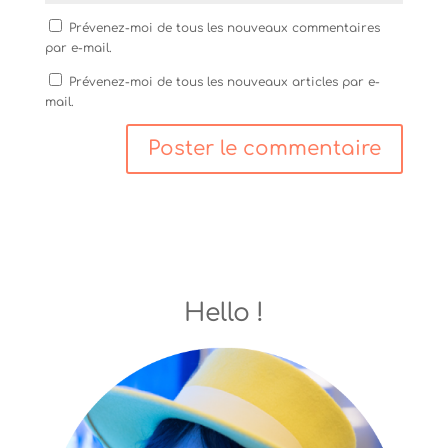
e
l
l
f
e
l
e
f
e
Prévenez-moi de tous les nouveaux commentaires
n
e
f
par e-mail.
ê
n
e
t
ê
n
r
t
ê
Prévenez-moi de tous les nouveaux articles par e-
e
r
t
mail.
)
e
r
)
e
)
Hello !