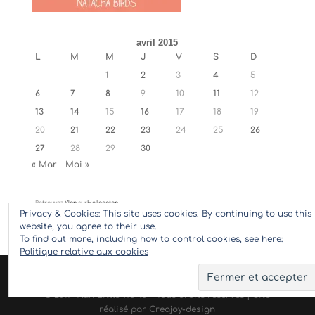
avril 2015
L
M
M
J
V
S
D
1
2
3
4
5
6
7
8
9
10
11
12
13
14
15
16
17
18
19
20
21
22
23
24
25
26
27
28
29
30
« Mar
Mai »
Retrouvez
Ylan
sur
Hellocoton
Privacy & Cookies: This site uses cookies. By continuing to use this
website, you agree to their use.
To find out more, including how to control cookies, see here:
Politique relative aux cookies
© 2017 Ylan Little World - Tous droits réservés | Site
réalisé par
Creajoy-design