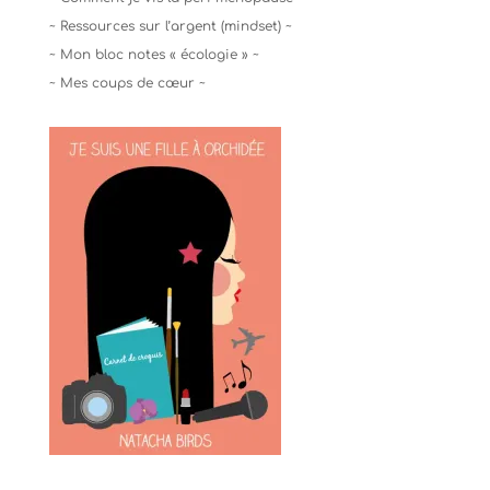
~ Ressources sur l’argent (mindset) ~
~ Mon bloc notes « écologie » ~
~ Mes coups de cœur ~