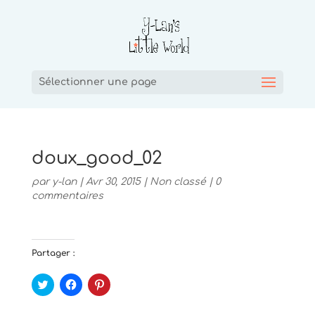
Sélectionner une page
doux_good_02
par
y-lan
|
Avr 30, 2015
|
Non classé
|
0
commentaires
Partager :
C
C
C
l
l
l
i
i
i
q
q
q