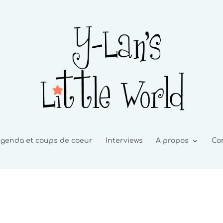
genda et coups de coeur
Interviews
A propos
Co