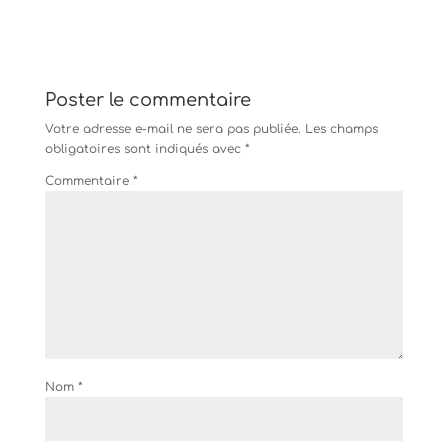
u
u
u
e
e
e
z
z
z
p
p
p
o
o
o
u
u
u
r
r
r
p
p
p
Poster le commentaire
a
a
a
r
r
r
Votre adresse e-mail ne sera pas publiée.
Les champs
t
t
t
a
a
a
obligatoires sont indiqués avec
*
g
g
g
e
e
e
Commentaire
*
r
r
r
s
s
s
u
u
u
r
r
r
T
F
P
w
a
i
i
c
n
t
e
t
t
b
e
e
o
r
r
o
e
(
k
s
o
(
t
u
o
(
v
u
o
r
v
u
Nom
*
e
r
v
d
e
r
a
d
e
n
a
d