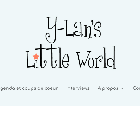
genda et coups de coeur
Interviews
A propos
Co