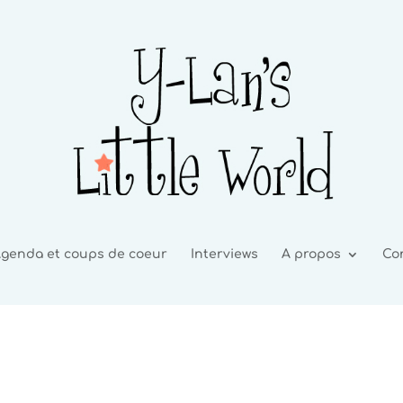
genda et coups de coeur
Interviews
A propos
Co