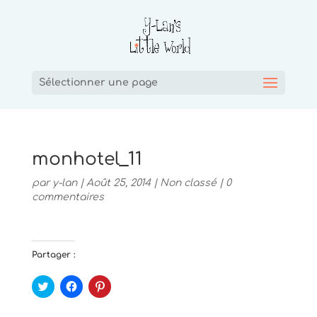
Sélectionner une page
monhotel_11
par
y-lan
|
Août 25, 2014
|
Non classé
|
0
commentaires
Partager :
C
C
C
l
l
l
i
i
i
q
q
q