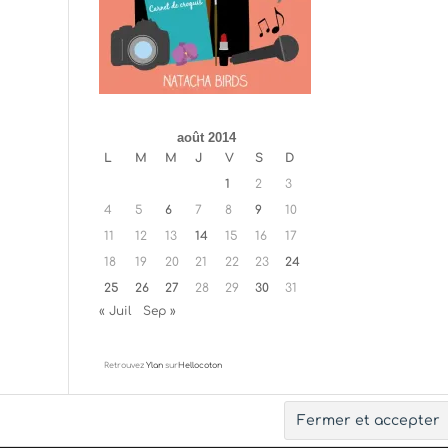
août 2014
L
M
M
J
V
S
D
1
2
3
4
5
6
7
8
9
10
11
12
13
14
15
16
17
18
19
20
21
22
23
24
25
26
27
28
29
30
31
« Juil
Sep »
Retrouvez
Ylan
sur
Hellocoton