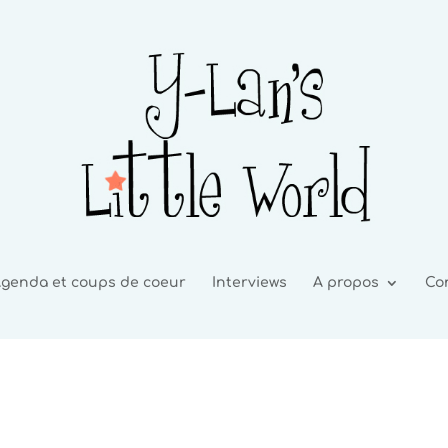
genda et coups de coeur
Interviews
A propos
Co