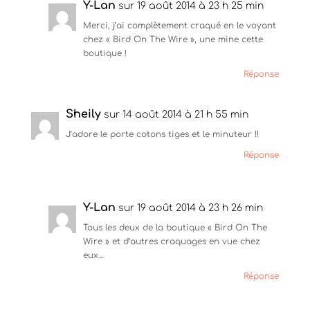
Y-Lan
t
e
t
sur 19 août 2014 à 23 h 25 min
t
b
e
e
o
r
Merci, j’ai complètement craqué en le voyant
r
o
e
chez « Bird On The Wire », une mine cette
(
k
s
o
(
t
boutique !
u
o
(
v
u
o
Réponse
r
v
u
e
r
v
d
e
r
a
d
e
n
Sheily
a
d
sur 14 août 2014 à 21 h 55 min
s
n
a
u
s
n
J’adore le porte cotons tiges et le minuteur !!
n
u
s
e
n
u
Réponse
n
e
n
o
n
e
u
o
n
v
u
o
e
v
u
l
e
v
Y-Lan
sur 19 août 2014 à 23 h 26 min
l
l
e
e
l
l
Tous les deux de la boutique « Bird On The
f
e
l
e
f
e
Wire » et d’autres craquages en vue chez
n
e
f
eux…
ê
n
e
t
ê
n
r
t
ê
Réponse
e
r
t
)
e
r
)
e