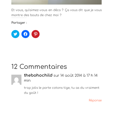
Et vous, qu’aimez-vous en déco ? Ça vous dit que je vous
montre des bouts de chez moi ?
Partager :
C
C
C
l
l
l
i
i
i
q
q
q
u
u
u
e
e
e
z
z
z
p
p
p
o
o
o
u
u
u
12 Commentaires
r
r
r
p
p
p
a
a
a
thebohochild
r
r
r
sur 14 août 2014 à 17 h 14
t
t
t
min
a
a
a
g
g
g
trop jolis le porte cotons tige, tu as du vraiment
e
e
e
r
r
r
du goût !
s
s
s
u
u
u
Réponse
r
r
r
T
F
P
w
a
i
i
c
n