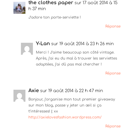
)
the clothes paper
sur 17 août 2014 à 15
h 37 min
J’adore ton porte-serviette !
Réponse
Y-Lan
sur 19 août 2014 à 23 h 26 min
Merci ! J’aime beaucoup son côté vintage.
Après, j’ai eu du mal à trouver les serviettes
adaptées, j’ai dû pas mal chercher !
Réponse
Axie
sur 19 août 2014 à 22 h 47 min
Bonjour, j’organise mon tout premier giveaway
sur mon blog, passe y jeter un œil si ça
t’intéresses! (: xx
http://axielovesfashion.wordpress.com/
Réponse