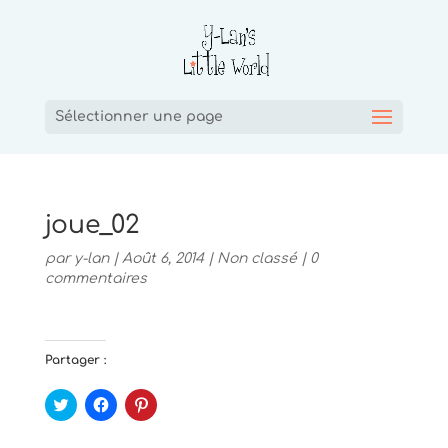
Sélectionner une page
joue_02
par
y-lan
|
Août 6, 2014
|
Non classé
|
0
commentaires
Partager :
C
C
C
l
l
l
i
i
i
q
q
q