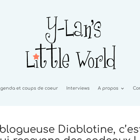
genda et coups de coeur
Interviews
A propos
Co
 blogueuse Diablotine, c’es