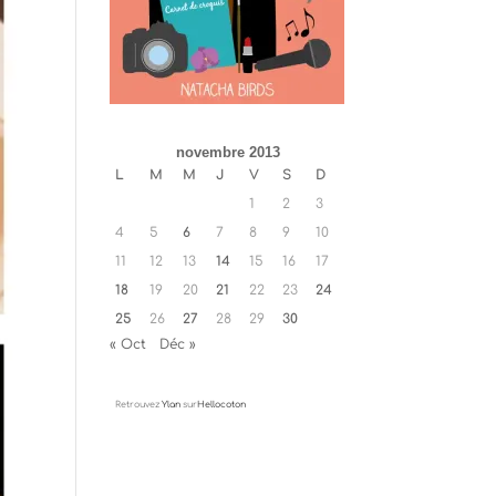
novembre 2013
L
M
M
J
V
S
D
1
2
3
4
5
6
7
8
9
10
11
12
13
14
15
16
17
18
19
20
21
22
23
24
25
26
27
28
29
30
« Oct
Déc »
Retrouvez
Ylan
sur
Hellocoton