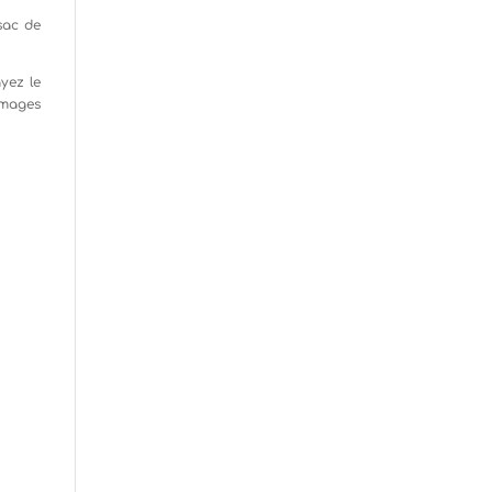
sac de
yez le
 images