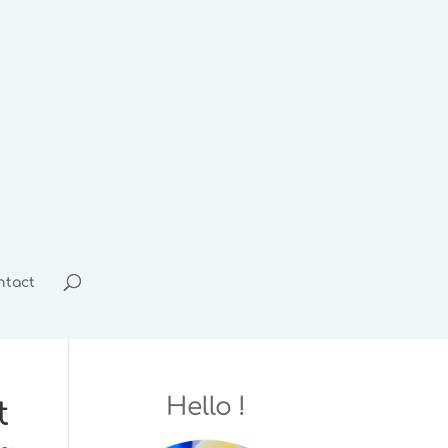
ntact
Hello !
t