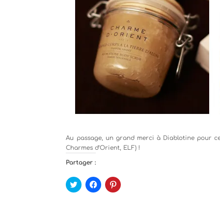
Au passage, un grand merci à Diablotine pour ce
Charmes d’Orient, ELF) !
Partager :
C
C
C
l
l
l
i
i
i
q
q
q
u
u
u
e
e
e