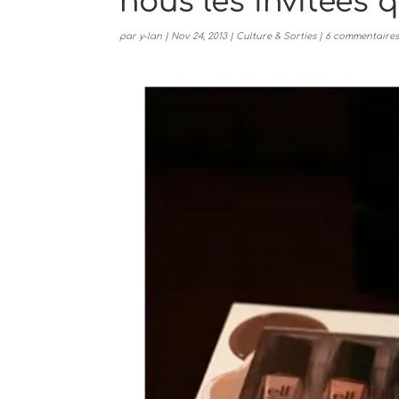
nous les invitées 
par
y-lan
|
Nov 24, 2013
|
Culture & Sorties
|
6 commentaire