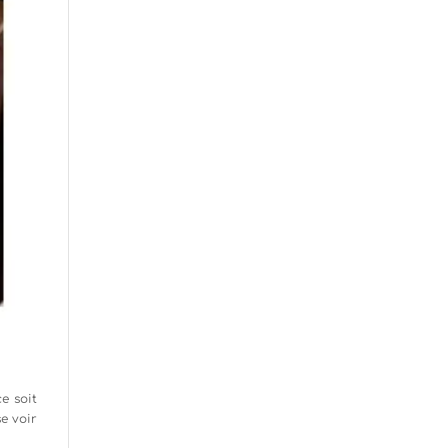
e soit
se voir