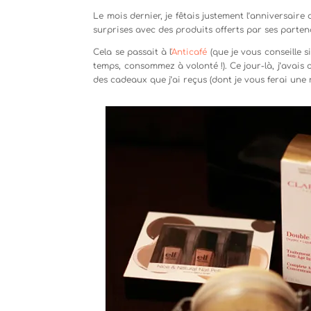
Le mois dernier, je fêtais justement l’anniversaire
surprises avec des produits offerts par ses parten
Cela se passait à l
‘Anticafé
(que je vous conseille s
temps, consommez à volonté !). Ce jour-là, j’avais 
des cadeaux que j’ai reçus (dont je vous ferai une r