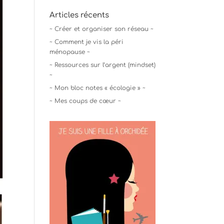
Articles récents
~ Créer et organiser son réseau ~
~ Comment je vis la péri
ménopause ~
~ Ressources sur l’argent (mindset)
~
~ Mon bloc notes « écologie » ~
~ Mes coups de cœur ~