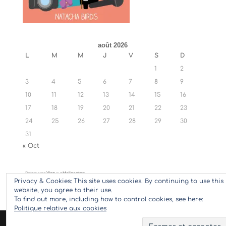
août 2026
L
M
M
J
V
S
D
1
2
3
4
5
6
7
8
9
10
11
12
13
14
15
16
17
18
19
20
21
22
23
24
25
26
27
28
29
30
31
« Oct
Retrouvez
Ylan
sur
Hellocoton
Privacy & Cookies: This site uses cookies. By continuing to use this
website, you agree to their use.
To find out more, including how to control cookies, see here:
Politique relative aux cookies