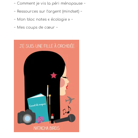
~ Comment je vis la péri ménopause ~
~ Ressources sur l’argent (mindset) ~
~ Mon bloc notes « écologie » ~
~ Mes coups de cœur ~