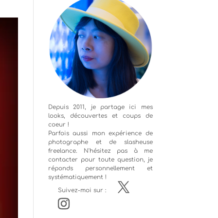
Depuis 2011, je partage ici mes
looks, découvertes et coups de
coeur !
Parfois aussi mon expérience de
photographe
et de slasheuse
freelance. N'hésitez pas à me
contacter pour toute question, je
réponds personnellement et
systématiquement !
Suivez-moi sur :