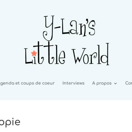
genda et coups de coeur
Interviews
A propos
Co
copie