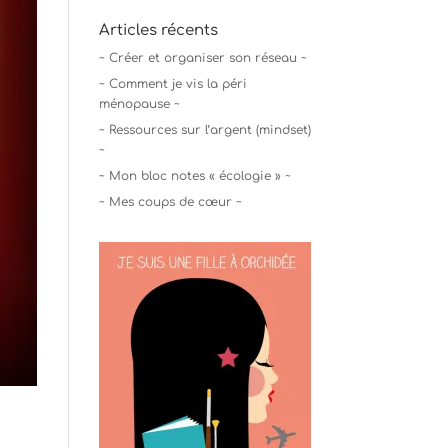
Articles récents
~ Créer et organiser son réseau ~
~ Comment je vis la péri
ménopause ~
~ Ressources sur l’argent (mindset)
~
~ Mon bloc notes « écologie » ~
~ Mes coups de cœur ~