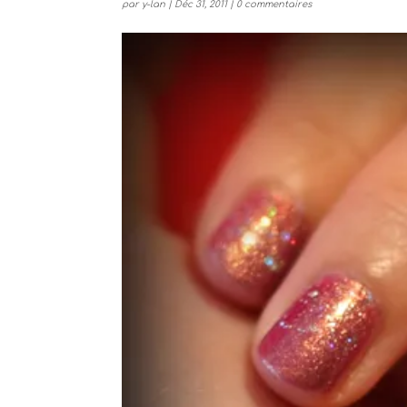
par
y-lan
|
Déc 31, 2011
|
0 commentaires