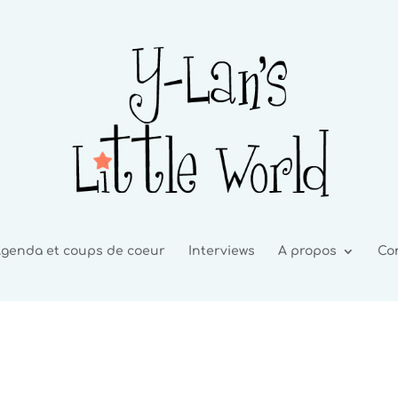
genda et coups de coeur
Interviews
A propos
Co