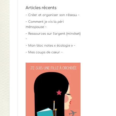
Articles récents
~ Créer et organiser son réseau ~
~ Comment je vis la péri
ménopause ~
~ Ressources sur l’argent (mindset)
~
~ Mon bloc notes « écologie » ~
~ Mes coups de cœur ~