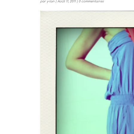
par
y-lan
|
Août 11, 2011
|
0 commentaires