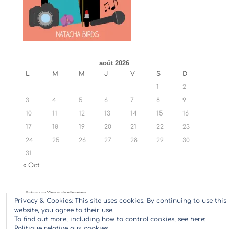
août 2026
L
M
M
J
V
S
D
1
2
3
4
5
6
7
8
9
10
11
12
13
14
15
16
17
18
19
20
21
22
23
24
25
26
27
28
29
30
31
« Oct
Retrouvez
Ylan
sur
Hellocoton
Privacy & Cookies: This site uses cookies. By continuing to use this
website, you agree to their use.
To find out more, including how to control cookies, see here:
Politique relative aux cookies