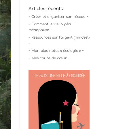
Articles récents
~ Créer et organiser son réseau ~
~ Comment je vis la péri
ménopause ~
~ Ressources sur l’argent (mindset)
~
~ Mon bloc notes « écologie » ~
~ Mes coups de cœur ~