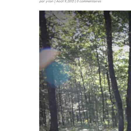
par
y-lan
|
Août 9, 2012
|
0 commentaires