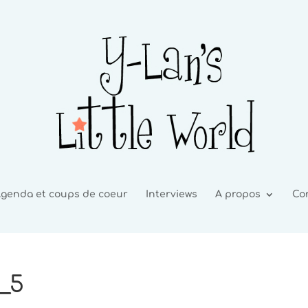
genda et coups de coeur
Interviews
A propos
Co
_5