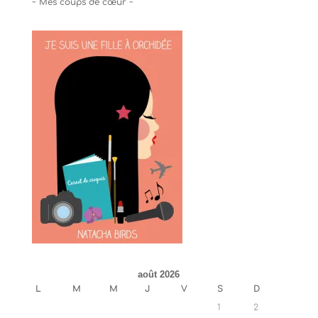
~ Mes coups de cœur ~
août 2026
L
M
M
J
V
S
D
1
2