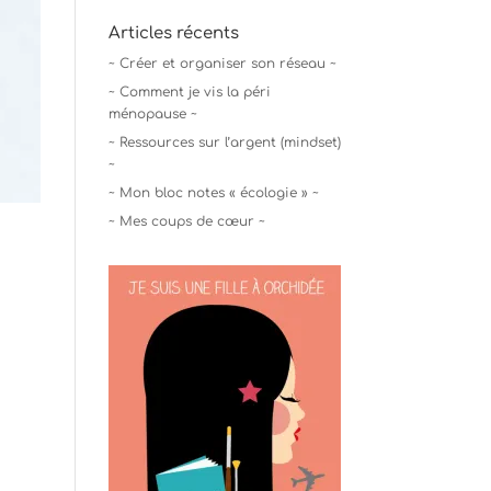
Articles récents
~ Créer et organiser son réseau ~
~ Comment je vis la péri
ménopause ~
~ Ressources sur l’argent (mindset)
~
~ Mon bloc notes « écologie » ~
~ Mes coups de cœur ~