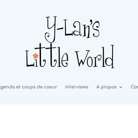
genda et coups de coeur
Interviews
A propos
Co