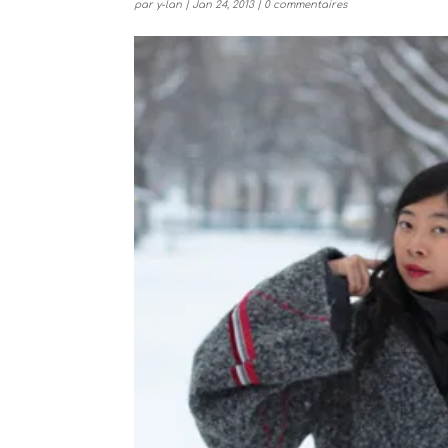
par
y-lan
|
Jan 24, 2013
|
0 commentaires