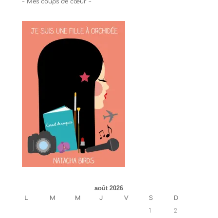
~ Mes coups de cœur ~
août 2026
L
M
M
J
V
S
D
1
2