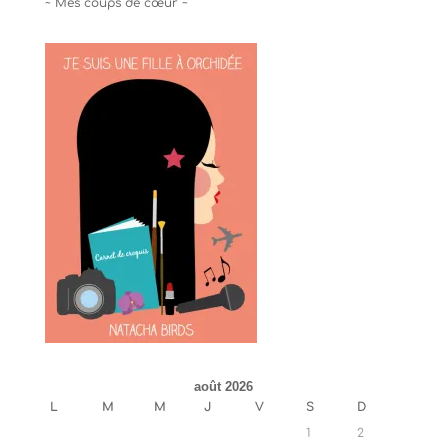
~ Mes coups de cœur ~
août 2026
L
M
M
J
V
S
D
1
2