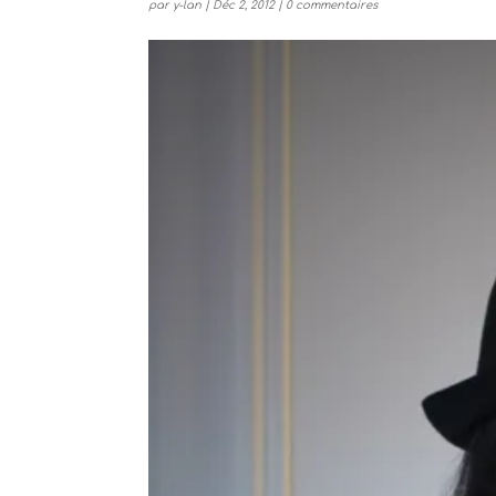
par
y-lan
|
Déc 2, 2012
|
0 commentaires