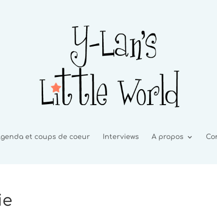
genda et coups de coeur
Interviews
A propos
Co
ie