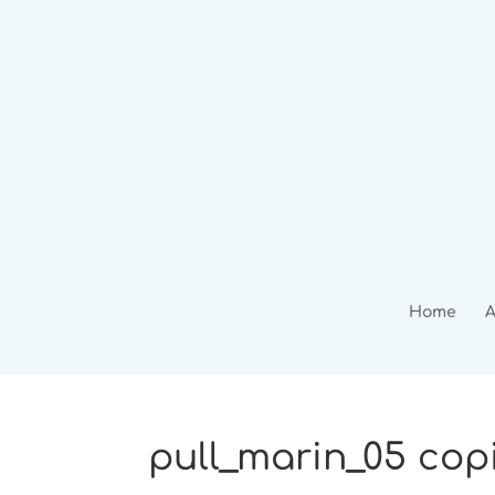
Home
A
pull_marin_05 cop