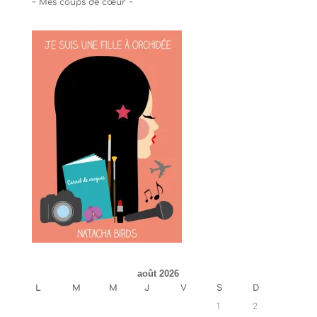
~ Mes coups de cœur ~
août 2026
L
M
M
J
V
S
D
1
2